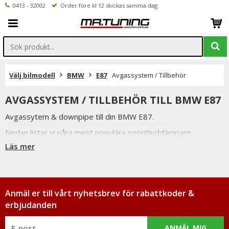
0413 - 32002
Order före kl 12 skickas samma dag
Välj bilmodell
BMW
E87
Avgassystem / Tillbehör
AVGASSYSTEM / TILLBEHÖR TILL BMW E87
Avgassytem & downpipe till din BMW E87.
Nedan listar vi våra mest populära sportljuddämpare,
sportavgassystem samt downpipe till BMW E87.
Läs mer
Vi håller alltid konkurrenskraftiga priser utan att tumma på
kvaliteten hos på produkterna & vi strävar alltid efter att
erbjuda en så god service som möjligt samt snabba
leveranser. Ordrar lagda före kl 12.00 skickas samma dag.
Anmäl er till vårt nyhetsbrev för rabattkoder &
erbjudanden
ANMÄL MIG