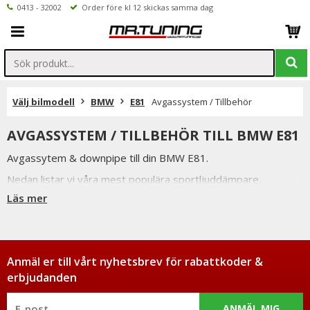
0413 - 32002
Order före kl 12 skickas samma dag
Välj bilmodell
BMW
E81
Avgassystem / Tillbehör
AVGASSYSTEM / TILLBEHÖR TILL BMW E81
Avgassytem & downpipe till din BMW E81.
Nedan listar vi våra mest populära sportljuddämpare,
sportavgassystem samt downpipe till BMW E81.
Läs mer
Vi håller alltid konkurrenskraftiga priser utan att tumma på
kvaliteten hos på produkterna & vi strävar alltid efter att
erbjuda en så god service som möjligt samt snabba
leveranser. Ordrar lagda före kl 12.00 skickas samma dag.
Anmäl er till vårt nyhetsbrev för rabattkoder &
erbjudanden
ANMÄL MIG