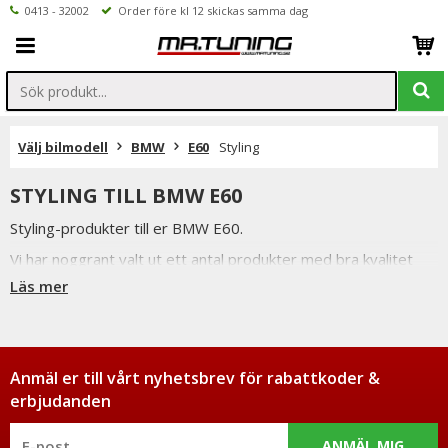
0413 - 32002
Order före kl 12 skickas samma dag
Välj bilmodell
BMW
E60
Styling
STYLING TILL BMW E60
Styling-produkter till er BMW E60.
Vi har noggrant valt ut ett antal produkter med bra kvalitet
och passform för att bibehålla den höga standard en BMW
Läs mer
har.
Våra njurar är t.ex. tillverkade i ABS plast och använder sig av
original infästningar för enkel montering.
Anmäl er till vårt nyhetsbrev för rabattkoder &
erbjudanden
ANMÄL MIG