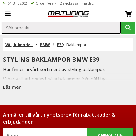
0413 - 32002
Order före kl 12 skickas samma dag
Välj bilmodell
BMW
E39
Baklampor
STYLING BAKLAMPOR BMW E39
Här finner ni vårt sortiment av styling baklampor.
Vi har valt att endast sälja baklampor från pålitliga
leverantörer som kan gå i god för bra passform och ljusbild.
Läs mer
Dessa baklampor är e-märkta vilket betyder att de är
godkända för svensk trafik.
Ej att jämföras med billigare modeller med dålig passform och
Anmäl er till vårt nyhetsbrev för rabattkoder &
utan godkännande.
erbjudanden
12 månaders garanti.
ANMÄL MIG