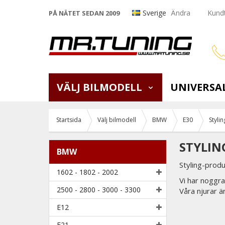
Sverige
Ändra
Kundt
PÅ NÄTET SEDAN 2009
VÄLJ BILMODELL
UNIVERSA
Startsida
Välj bilmodell
BMW
E30
Stylin
STYLIN
BMW
Styling-produ
1602 - 1802 - 2002
Vi har noggra
2500 - 2800 - 3000 - 3300
Våra njurar ä
E12
E21