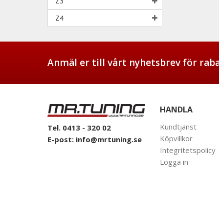
Z3
Z4
Anmäl er till vårt nyhetsbrev för ra
HANDLA
Kundtjänst
Tel. 0413 - 320 02
Köpvillkor
E-post:
info@mrtuning.se
Integritetspolicy
Logga in