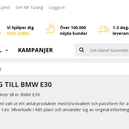
jänst
Om Mr Tuning
Logga in
Vi hjälper dig
Över 100.000
1-3 dag
0413-32002
nöjda kunder
leveran
L
KAMPANJER
g
G TILL BMW E30
kter till er BMW E30.
nt valt ut ett antal produkter med bra kvalitet och passform för
r t.ex. tillverkade i ABS plast och använder sig av original infästni