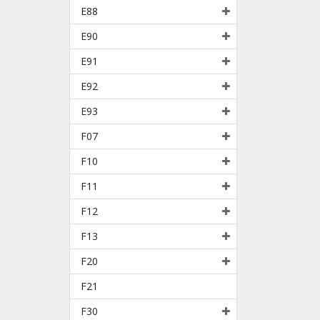
E88
E90
E91
E92
E93
F07
F10
F11
F12
F13
F20
F21
F30