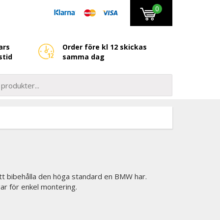
0
ars
Order före kl 12 skickas
stid
samma dag
 att bibehålla den höga standard en BMW har.
ngar för enkel montering.