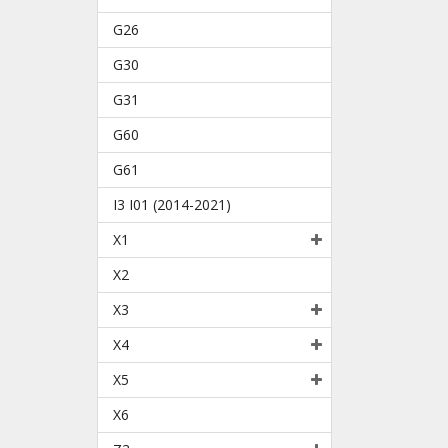
G26
G30
G31
G60
G61
I3 I01 (2014-2021)
X1
X2
X3
X4
X5
X6