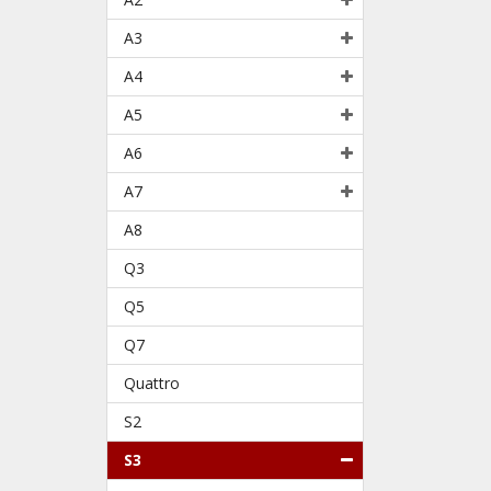
A3
A4
A5
A6
A7
A8
Q3
Q5
Q7
Quattro
S2
S3