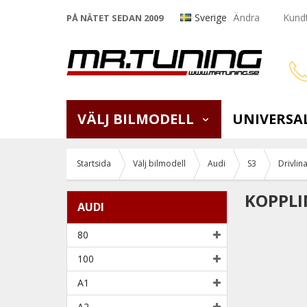
Sverige
Ändra
Kundt
PÅ NÄTET SEDAN 2009
VÄLJ BILMODELL
UNIVERSA
Startsida
Välj bilmodell
Audi
S3
Drivlin
KOPPLI
AUDI
80
100
A1
A2