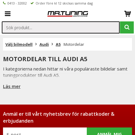
0413 - 32002
Order före kl 12 skickas samma dag
Välj bilmodell
Audi
A5
Motordelar
MOTORDELAR TILL AUDI A5
I kategorierna nedan hittar ni våra populäraste bildelar samt
tuningprodukter till Audi A5.
Är det ni undrar över eller saknar i vårt sortiment är ni
Läs mer
välkomna att kontakta oss.
Inne på valfri produktsidan hittar ni ett formulär för att enkelt
ställa en fråga.
Anmäl er till vårt nyhetsbrev för rabattkoder &
erbjudanden
ANMÄL MIG