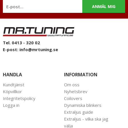
ANMÄL MIG
Tel. 0413 - 320 02
E-post:
info@mrtuning.se
HANDLA
INFORMATION
Kundtjänst
Om oss
Köpvillkor
Nyhetsbrev
Integritetspolicy
Coilovers
Logga in
Dynamiska blinkers
Extraljus guide
Extraljus - vilka ska jag
välja