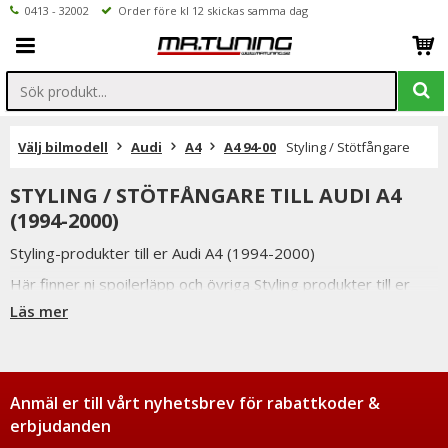
0413 - 32002
Order före kl 12 skickas samma dag
Välj bilmodell
Audi
A4
A4 94-00
Styling / Stötfångare
STYLING / STÖTFÅNGARE TILL AUDI A4
(1994-2000)
Styling-produkter till er Audi A4 (1994-2000)
Här finner ni spoilerläpp och övriga Styling produkter till er
Audi A4 (1994-2000)
Läs mer
Anmäl er till vårt nyhetsbrev för rabattkoder &
erbjudanden