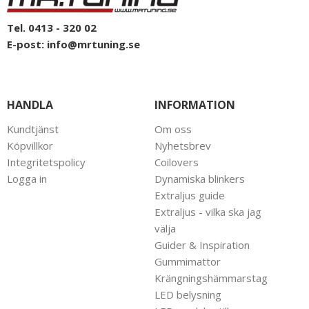
Tel. 0413 - 320 02
E-post:
info@mrtuning.se
HANDLA
INFORMATION
Kundtjänst
Om oss
Köpvillkor
Nyhetsbrev
Integritetspolicy
Coilovers
Logga in
Dynamiska blinkers
Extraljus guide
Extraljus - vilka ska jag
välja
Guider & Inspiration
Gummimattor
Krängningshämmarstag
LED belysning