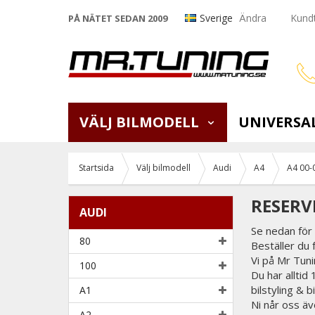
Sverige
Ändra
Kundt
PÅ NÄTET SEDAN 2009
VÄLJ BILMODELL
UNIVERSA
Startsida
Välj bilmodell
Audi
A4
A4 00-
RESERV
AUDI
Se nedan för 
80
Beställer du 
Vi på Mr Tunin
100
Du har alltid
bilstyling & 
A1
Ni når oss äv
A2