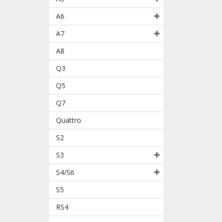
A6
A7
A8
Q3
Q5
Q7
Quattro
S2
S3
S4/S6
S5
RS4