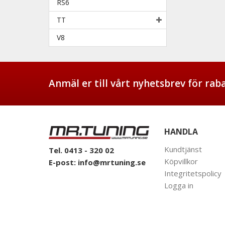
RS6
TT
V8
Anmäl er till vårt nyhetsbrev för ra
HANDLA
Kundtjänst
Tel. 0413 - 320 02
Köpvillkor
E-post:
info@mrtuning.se
Integritetspolicy
Logga in