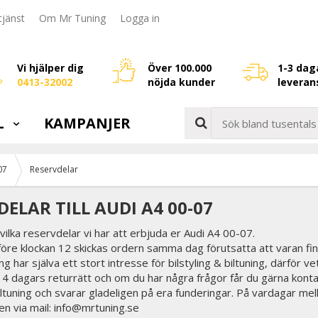
jänst
Om Mr Tuning
Logga in
Vi hjälper dig
Över 100.000
1-3 dag
0413-32002
nöjda kunder
leveran
L
KAMPANJER
07
Reservdelar
DELAR TILL AUDI A4 00-07
vilka reservdelar vi har att erbjuda er Audi A4 00-07.
före klockan 12 skickas ordern samma dag förutsatta att varan fin
g har själva ett stort intresse för bilstyling & biltuning, därför ve
 14 dagars returrätt och om du har några frågor får du gärna konta
biltuning och svarar gladeligen på era funderingar. På vardagar mel
en via mail: info@mrtuning.se