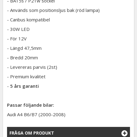
- BA15s / P21w sockel
- Används som positionsljus bak (röd lampa)
- Canbus kompatibel
- 30W LED
- För 12V
- Längd 47,5mm
- Bredd 20mm
- Levereras parvis (2st)
- Premium kvalitet
-
5 års garanti
Passar följande bilar:
Audi A4 B6/B7 (2000-2008)
FRÅGA OM PRODUKT