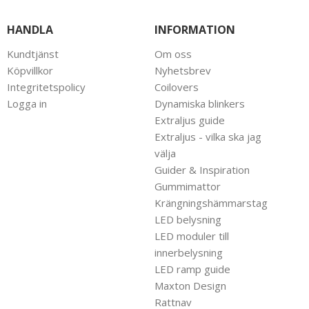
HANDLA
INFORMATION
Kundtjänst
Om oss
Köpvillkor
Nyhetsbrev
Integritetspolicy
Coilovers
Logga in
Dynamiska blinkers
Extraljus guide
Extraljus - vilka ska jag
välja
Guider & Inspiration
Gummimattor
Krängningshämmarstag
LED belysning
LED moduler till
innerbelysning
LED ramp guide
Maxton Design
Rattnav