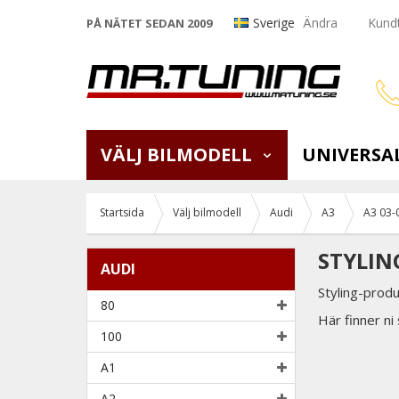
Sverige
Ändra
Kundt
PÅ NÄTET SEDAN 2009
VÄLJ BILMODELL
UNIVERSA
Startsida
Välj bilmodell
Audi
A3
A3 03-
STYLING
AUDI
Styling-produ
80
Här finner ni
100
A1
A2