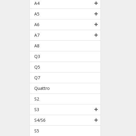
A4
A5
A6
A7
A8
Q3
Q5
Q7
Quattro
S2
S3
S4/S6
S5