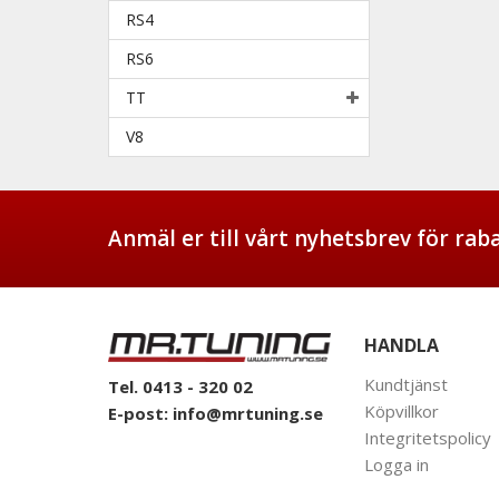
RS4
RS6
TT
V8
Anmäl er till vårt nyhetsbrev för ra
HANDLA
Kundtjänst
Tel. 0413 - 320 02
Köpvillkor
E-post:
info@mrtuning.se
Integritetspolicy
Logga in