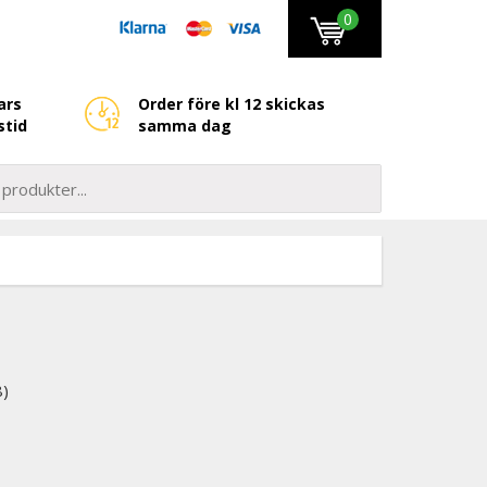
0
ars
Order före kl 12 skickas
stid
samma dag
8)