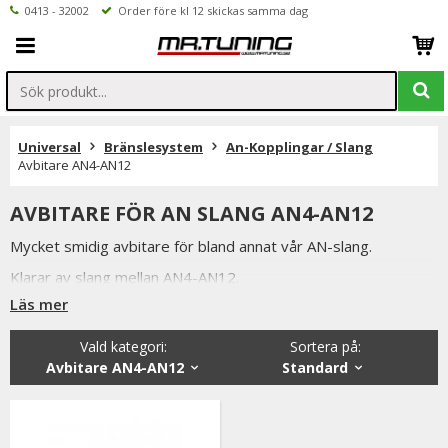
0413 - 32002
Order före kl 12 skickas samma dag
Universal
Bränslesystem
An-Kopplingar / Slang
Avbitare AN4-AN12
AVBITARE FÖR AN SLANG AN4-AN12
Mycket smidig avbitare för bland annat vår AN-slang.
Klarar av slang mellan AN4-AN12.
Läs mer
Är det något ni undrar över är ni alltid välkomna att kontakta
oss per mail eller telefon.
Vald kategori:
Sortera på
:
Avbitare AN4-AN12
Standard