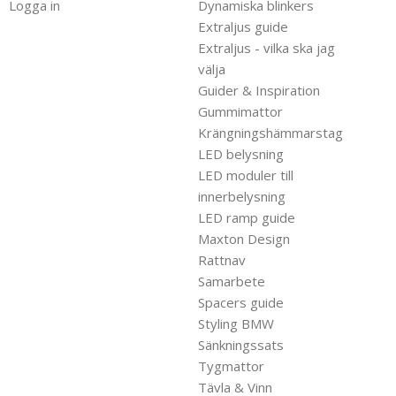
Logga in
Dynamiska blinkers
Extraljus guide
Extraljus - vilka ska jag
välja
Guider & Inspiration
Gummimattor
Krängningshämmarstag
LED belysning
LED moduler till
innerbelysning
LED ramp guide
Maxton Design
Rattnav
Samarbete
Spacers guide
Styling BMW
Sänkningssats
Tygmattor
Tävla & Vinn