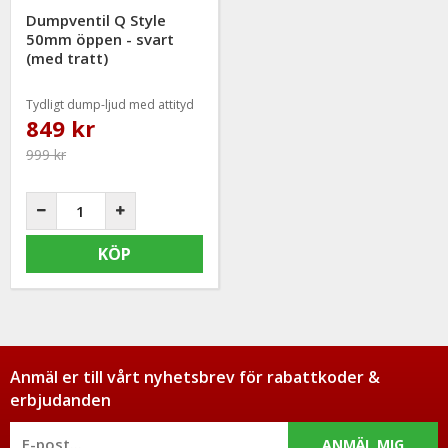
Dumpventil Q Style
50mm öppen - svart
(med tratt)
Tydligt dump-ljud med attityd
849 kr
999 kr
KÖP
Anmäl er till vårt nyhetsbrev för rabattkoder &
erbjudanden
ANMÄL MIG