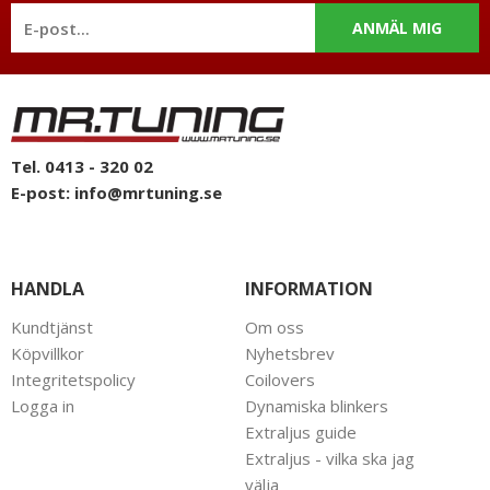
ANMÄL MIG
Tel. 0413 - 320 02
E-post:
info@mrtuning.se
HANDLA
INFORMATION
Kundtjänst
Om oss
Köpvillkor
Nyhetsbrev
Integritetspolicy
Coilovers
Logga in
Dynamiska blinkers
Extraljus guide
Extraljus - vilka ska jag
välja