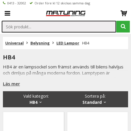
0413 - 32002
Order före kl 12 skickas samma dag
Universal
Belysning
LED Lampor
HB4
HB4
HB4 är en lampsockel som främst används till bilens halvljus
och dimljus på många moderna fordon. Lamptypen är
konstruerad för att ge en stabil ljusbild och används av flera
Läs mer
biltillverkare i både original- och eftermarknadsbelysning.
HB4-lampor finns som halogen, xenon och LED. Många
Vald kategori:
Sortera på
:
bilägare väljer att uppgradera till LED HB4 för att få starkare
HB4
Standard
ljus, vitare färgtemperatur och längre livslängd jämfört med
traditionella halogenlampor. Resultatet blir ofta bättre sikt och
ett modernare utseende.
I vårt sortiment hittar du HB4-lampor för flera olika