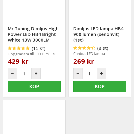
användningsområden, oavsett om du söker en
originalersättning eller vill uppgradera bilens belysning med
modern LED-teknik.
HOS OSS FÅR DU
Mr Tuning Dimljus High
Dimljus LED lampa HB4
Power LED HB4 Bright
900 lumen (xenonvit)
HB4-lampor för halvljus och dimljus
White 13W 3000LM
(1st)
(2st)
LED-alternativ med starkare och vitare ljus
(8 st)
(15 st)
Canbus LED lampa
Uppgradera till LED Dimljus
Produkter för originalersättning och uppgradering
429 kr
269 kr
Lampor med fokus på passform och lång livslängd
KÖP
KÖP