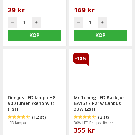
29 kr
169 kr
KÖP
KÖP
-10%
Dimljus LED lampa H8
Mr Tuning LED Backljus
900 lumen (xenonvit)
BA15s / P21w Canbus
(1st)
30W (2st)
(12 st)
(2 st)
LED lampa
30W LED Philips dioder
355 kr