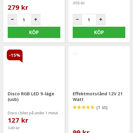
395 kr
279 kr
KÖP
KÖP
-15%
Disco RGB LED 9-läge
Effektmotstånd 12V 21
(usb)
Watt
(1 st)
Disco i bilen på under 1 minut
127 kr
149 kr
99 kr