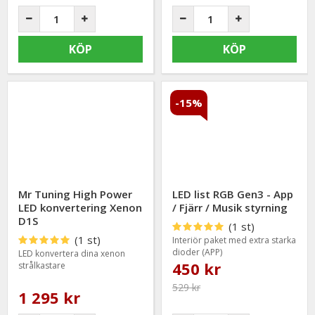
KÖP
KÖP
-15%
Mr Tuning High Power
LED list RGB Gen3 - App
LED konvertering Xenon
/ Fjärr / Musik styrning
D1S
(1 st)
(1 st)
Interiör paket med extra starka
dioder (APP)
LED konvertera dina xenon
450 kr
strålkastare
529 kr
1 295 kr