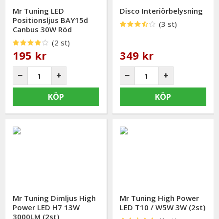
Mr Tuning LED
Disco Interiörbelysning
Positionsljus BAY15d
(3 st)
Canbus 30W Röd
(2 st)
195 kr
349 kr
KÖP
KÖP
Mr Tuning Dimljus High
Mr Tuning High Power
Power LED H7 13W
LED T10 / W5W 3W (2st)
3000LM (2st)