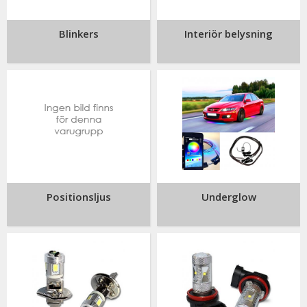
användningsområden och sockeltyper, anpassade för både
personbilar, transportbilar och andra fordon.
Blinkers
Interiör belysning
HOS OSS FÅR DU
LED lampor med starkt och effektivt ljus
Alternativ för både interiör och exteriör belysning
Lång livslängd och låg energiförbrukning
Flera sockeltyper för olika bilmodeller och
användningsområden
Positionsljus
Underglow