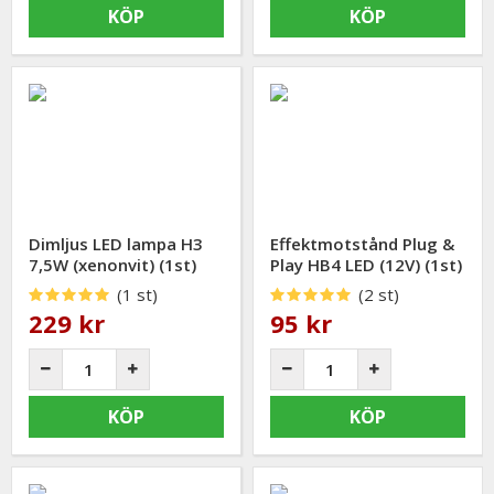
KÖP
KÖP
Dimljus LED lampa H3
Effektmotstånd Plug &
7,5W (xenonvit) (1st)
Play HB4 LED (12V) (1st)
(1 st)
(2 st)
229 kr
95 kr
KÖP
KÖP