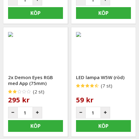
KÖP
KÖP
2x Demon Eyes RGB
LED lampa W5W (röd)
med App (75mm)
(7 st)
(2 st)
295 kr
59 kr
KÖP
KÖP