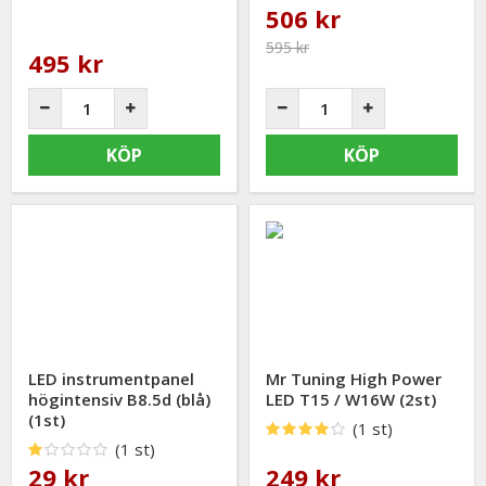
506 kr
595 kr
495 kr
KÖP
KÖP
LED instrumentpanel
Mr Tuning High Power
högintensiv B8.5d (blå)
LED T15 / W16W (2st)
(1st)
(1 st)
(1 st)
29 kr
249 kr