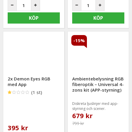
KÖP
KÖP
-15%
2x Demon Eyes RGB
Ambientebelysning RGB
med App
fiberoptik – Universal 4-
zons kit (APP-styrning)
(1 st)
Diskreta ljuslinjer med app-
styrning och scener.
679 kr
799 kr
395 kr