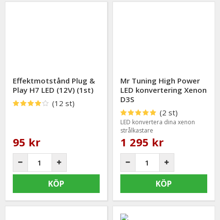
Effektmotstånd Plug &
Mr Tuning High Power
Play H7 LED (12V) (1st)
LED konvertering Xenon
D3S
(12 st)
(2 st)
LED konvertera dina xenon
strålkastare
95 kr
1 295 kr
KÖP
KÖP