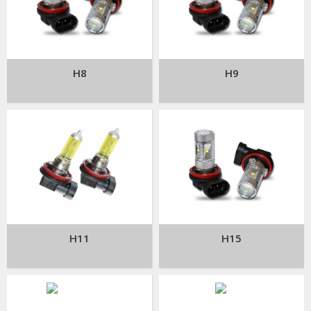
H8
H9
H11
H15