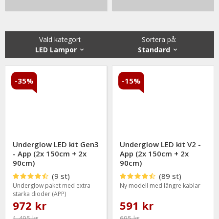
Vald kategori:
Sortera på
:
LED Lampor
Standard
-35%
-15%
Underglow LED kit Gen3
Underglow LED kit V2 -
- App (2x 150cm + 2x
App (2x 150cm + 2x
90cm)
90cm)
(9 st)
(89 st)
Underglow paket med extra
Ny modell med längre kablar
starka dioder (APP)
972 kr
591 kr
1 495 kr
695 kr