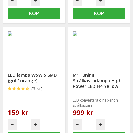
KÖP
KÖP
LED lampa W5W 5 SMD
Mr Tuning
(gul / orange)
Strålkastarlampa High
Power LED H4 Yellow
(3 st)
35W 7000LM (2st)
LED konvertera dina xenon
strålkastare
159 kr
999 kr