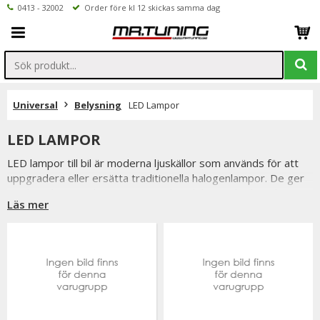
0413 - 32002
Order före kl 12 skickas samma dag
Universal
Belysning
LED Lampor
LED LAMPOR
LED lampor till bil är moderna ljuskällor som används för att
uppgradera eller ersätta traditionella halogenlampor. De ger
starkare ljus, modernare utseende och längre livslängd
Läs mer
jämfört med äldre belysningsteknik.
LED lampor används i allt från halvljus och helljus till
positionsljus, interiörbelysning, nummerskyltsbelysning och
backljus. Tack vare sin höga ljusstyrka och låga
energiförbrukning är LED ett populärt val för både funktion
och styling.
I vårt sortiment hittar du LED lampor för många olika