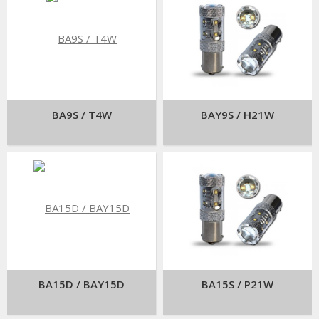
BA9S / T4W
BAY9S / H21W
BA15D / BAY15D
BA15S / P21W