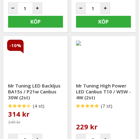
KÖP
KÖP
-10%
Mr Tuning LED Backljus
Mr Tuning High Power
BA15s / P21w Canbus
LED Canbus T10 / W5W -
30W (2st)
4W (2st)
(4 st)
(7 st)
314 kr
349 kr
229 kr