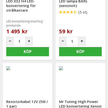
LED X32 H4 LED-
LED lampa BA9s
konvertering för
(xenonvit)
strålkastare
(5 st)
LED-konvertering med hög
prestanda
1 495 kr
59 kr
KÖP
KÖP
Resistorkabel 12V (5W /
Mr Tuning High Power
1 par)
LED konvertering Xenon