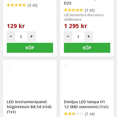
D2S
(3 st)
(1 st)
LED konvertera dina xenon
strålkastare
129 kr
1 295 kr
KÖP
KÖP
LED instrumentpanel
Dimljus LED lampa H1
högintensiv B8.5d (röd)
12 SMD (xenonvit) (1st)
(1st)
(1 st)