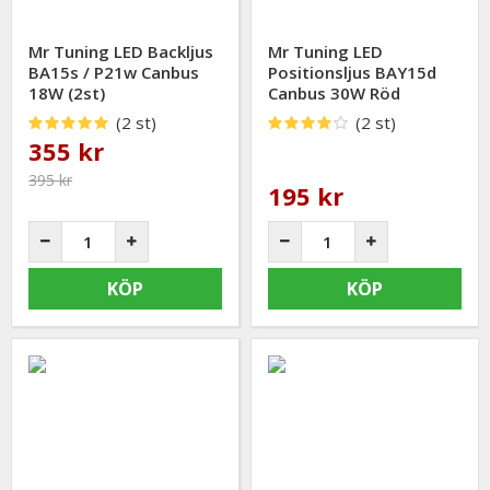
Mr Tuning LED Backljus
Mr Tuning LED
BA15s / P21w Canbus
Positionsljus BAY15d
18W (2st)
Canbus 30W Röd
(2 st)
(2 st)
355 kr
395 kr
195 kr
KÖP
KÖP