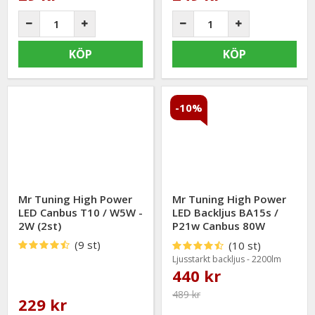
KÖP
KÖP
-10%
Mr Tuning High Power
Mr Tuning High Power
LED Canbus T10 / W5W -
LED Backljus BA15s /
2W (2st)
P21w Canbus 80W
(2200lm) (2st)
(9 st)
(10 st)
Ljusstarkt backljus - 2200lm
440 kr
489 kr
229 kr