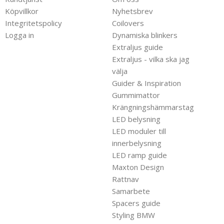
Köpvillkor
Nyhetsbrev
Integritetspolicy
Coilovers
Logga in
Dynamiska blinkers
Extraljus guide
Extraljus - vilka ska jag
välja
Guider & Inspiration
Gummimattor
Krängningshämmarstag
LED belysning
LED moduler till
innerbelysning
LED ramp guide
Maxton Design
Rattnav
Samarbete
Spacers guide
Styling BMW