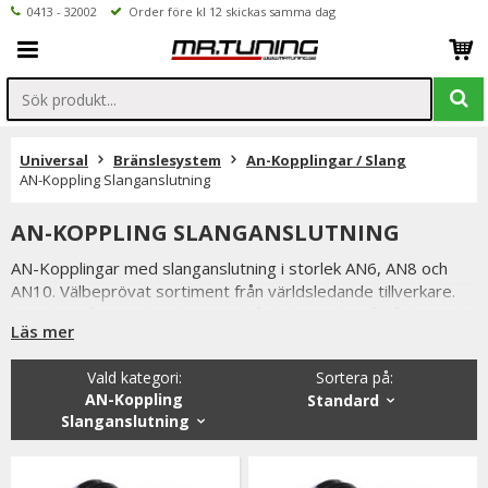
0413 - 32002
Order före kl 12 skickas samma dag
Universal
Bränslesystem
An-Kopplingar / Slang
AN-Koppling Slanganslutning
AN-KOPPLING SLANGANSLUTNING
AN-Kopplingar med slanganslutning i storlek AN6, AN8 och
AN10. Välbeprövat sortiment från världsledande tillverkare.
Samtliga våra AN-kopplingar är hårdeloxerade på både in och
Läs mer
utsida för extra hållbarhet samt tålighet för användning utav
E85 / bensin / diesel / glykol.
Vald kategori:
Sortera på
:
AN-Koppling
Standard
Slanganslutning