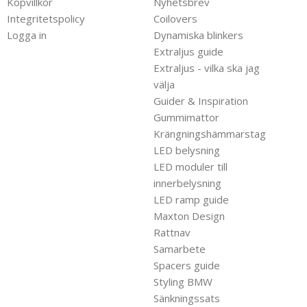
Köpvillkor
Nyhetsbrev
Integritetspolicy
Coilovers
Logga in
Dynamiska blinkers
Extraljus guide
Extraljus - vilka ska jag
välja
Guider & Inspiration
Gummimattor
Krängningshämmarstag
LED belysning
LED moduler till
innerbelysning
LED ramp guide
Maxton Design
Rattnav
Samarbete
Spacers guide
Styling BMW
Sänkningssats