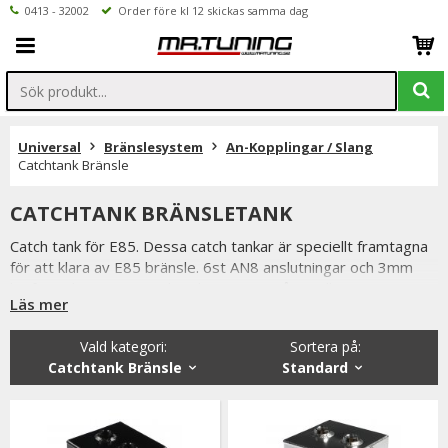
0413 - 32002
Order före kl 12 skickas samma dag
Universal
Bränslesystem
An-Kopplingar / Slang
Catchtank Bränsle
CATCHTANK BRÄNSLETANK
Catch tank för E85. Dessa catch tankar är speciellt framtagna
för att klara av E85 bränsle. 6st AN8 anslutningar och 3mm
kraftigt aluminium. Catchtanken är ett måste till
Läs mer
bränslesystemet på en trimmad bil med högt bränsleflöde,
används även till rallybilar för att motverka att bränslepumpen
Vald kategori:
Sortera på
:
suger luft när det svänger ofta och mycket.
Catchtank Bränsle
Standard