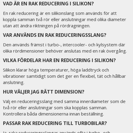
VAD ÄR EN RAK REDUCERING I SILIKON?
En rak reducering är en silikonslang som används för att
koppla samman två rör eller anslutningar med olika diameter
utan att ändra riktningen på rördragningen.
VAR ANVÄNDS EN RAK REDUCERINGSSLANG?
Den används främst i turbo-, intercooler- och kylsystem där
olika rördimensioner behöver anslutas med en rak övergång.
VILKA FÖRDELAR HAR EN REDUCERING I SILIKON?
Silikon klarar höga temperaturer, höga laddtryck och
vibrationer samtidigt som det ger en flexibel, tät och hållbar
anslutning.
HUR VÄLJER JAG RÄTT DIMENSION?
Välj en reduceringsslang med samma innerdiameter som de
två rör eller anslutningar som ska kopplas samman.
Kontrollera båda dimensionerna innan beställning.
PASSAR RAK REDUCERING TILL TURBOBILAR?
Ja, raka reduceringsslangar används ofta i turbo- och