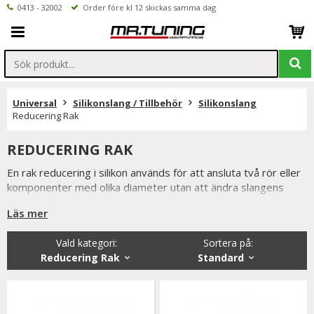
0413 - 32002
Order före kl 12 skickas samma dag
Universal
Silikonslang / Tillbehör
Silikonslang
Reducering Rak
REDUCERING RAK
En rak reducering i silikon används för att ansluta två rör eller
komponenter med olika diameter utan att ändra slangens
riktning. Den är en viktig komponent i turbo-, intercooler- och
Läs mer
kylsystem där olika rördimensioner behöver kopplas samman
på ett tätt och driftsäkert sätt.
Vald kategori:
Sortera på
:
Rak reducering i silikon är tillverkad av flerskiktsförstärkt
Reducering Rak
Standard
silikon som klarar höga temperaturer, höga laddtryck och
långvarig belastning. Den flexibla konstruktionen absorberar
vibrationer och ger en säker anslutning mellan olika
rördimensioner, vilket gör den till ett populärt val både för