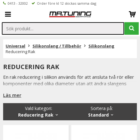
0413 - 32002
Order före kl 12 skickas samma dag
Universal
Silikonslang / Tillbehör
Silikonslang
Reducering Rak
REDUCERING RAK
En rak reducering i silikon används för att ansluta två rör eller
komponenter med olika diameter utan att ändra slangens
riktning. Den är en viktig komponent i turbo-, intercooler- och
Läs mer
kylsystem där olika rördimensioner behöver kopplas samman
på ett tätt och driftsäkert sätt.
Vald kategori:
Sortera på
:
Rak reducering i silikon är tillverkad av flerskiktsförstärkt
Reducering Rak
Standard
silikon som klarar höga temperaturer, höga laddtryck och
långvarig belastning. Den flexibla konstruktionen absorberar
vibrationer och ger en säker anslutning mellan olika
rördimensioner, vilket gör den till ett populärt val både för