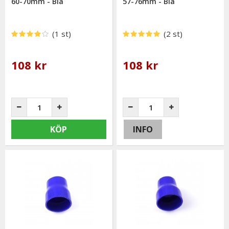
60-70mm - Blå
57-76mm - Blå
(1 st)
(2 st)
108 kr
108 kr
KÖP
INFO