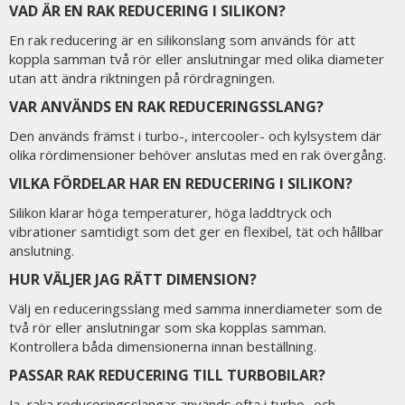
VAD ÄR EN RAK REDUCERING I SILIKON?
En rak reducering är en silikonslang som används för att
koppla samman två rör eller anslutningar med olika diameter
utan att ändra riktningen på rördragningen.
VAR ANVÄNDS EN RAK REDUCERINGSSLANG?
Den används främst i turbo-, intercooler- och kylsystem där
olika rördimensioner behöver anslutas med en rak övergång.
VILKA FÖRDELAR HAR EN REDUCERING I SILIKON?
Silikon klarar höga temperaturer, höga laddtryck och
vibrationer samtidigt som det ger en flexibel, tät och hållbar
anslutning.
HUR VÄLJER JAG RÄTT DIMENSION?
Välj en reduceringsslang med samma innerdiameter som de
två rör eller anslutningar som ska kopplas samman.
Kontrollera båda dimensionerna innan beställning.
PASSAR RAK REDUCERING TILL TURBOBILAR?
Ja, raka reduceringsslangar används ofta i turbo- och