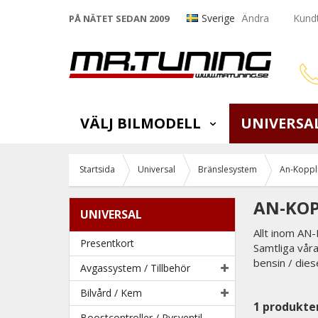
Sverige
Ändra
Kundt
PÅ NÄTET SEDAN 2009
VÄLJ BILMODELL
UNIVERSA
Startsida
Universal
Bränslesystem
An-Koppli
AN-KOP
UNIVERSAL
Allt inom AN
Presentkort
Samtliga våra
bensin / diese
Avgassystem / Tillbehör
Bilvård / Kem
1
produkte
Boostcontroller / Pysventil