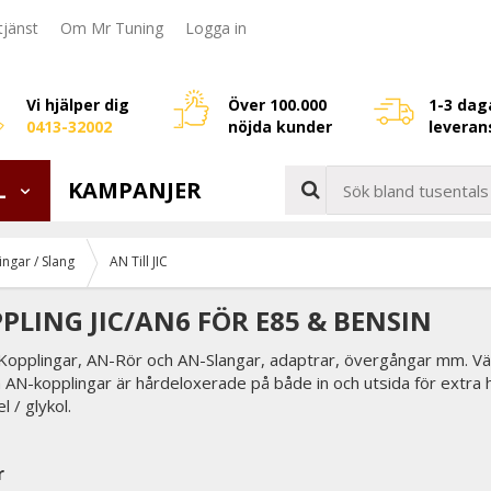
jänst
Om Mr Tuning
Logga in
Vi hjälper dig
Över 100.000
1-3 dag
0413-32002
nöjda kunder
leveran
L
KAMPANJER
ngar / Slang
AN Till JIC
PLING JIC/AN6 FÖR E85 & BENSIN
-Kopplingar, AN-Rör och AN-Slangar, adaptrar, övergångar mm. Väl
 AN-kopplingar är hårdeloxerade på både in och utsida för extra h
l / glykol.
r