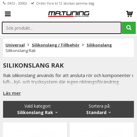
0413 - 32002
Order före kl 12 skickas samma dag
Universal
Silikonslang / Tillbehör
Silikonslang
Silikonslang Rak
SILIKONSLANG RAK
Rak silikonslang används för att ansluta rör och komponenter i
luft-, kyl- och trycksystem där ingen riktningsförändring
behövs. Den är en av de mest använda slangtyperna vid
Läs mer
byggnation och uppgradering av turbo-, intercooler- och
kylsystem tack vare sin höga hållfasthet och flexibilitet.
Vald kategori:
Sortera på
:
Rak silikonslang är tillverkad av flerskiktsförstärkt silikon som
Silikonslang Rak
Standard
klarar höga temperaturer, höga laddtryck och långvarig
belastning. Den absorberar vibrationer och motorrörelser
samtidigt som den ger en tät och säker anslutning mellan rör
och komponenter. Det gör den till ett populärt val för både