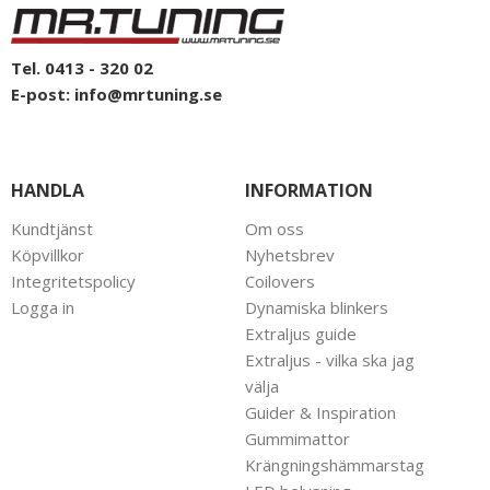
Tel. 0413 - 320 02
E-post:
info@mrtuning.se
HANDLA
INFORMATION
Kundtjänst
Om oss
Köpvillkor
Nyhetsbrev
Integritetspolicy
Coilovers
Logga in
Dynamiska blinkers
Extraljus guide
Extraljus - vilka ska jag
välja
Guider & Inspiration
Gummimattor
Krängningshämmarstag