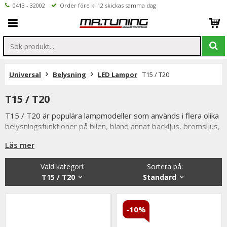
0413 - 32002
Order före kl 12 skickas samma dag
Universal
Belysning
LED Lampor
T15 / T20
T15 / T20
T15 / T20 är populära lampmodeller som används i flera olika
belysningsfunktioner på bilen, bland annat backljus, bromsljus,
blinkers och positionsljus. Tack vare sin höga ljusstyrka och
Läs mer
breda användning är T15- och T20-lampor vanliga på både
äldre och moderna fordon.
Vald kategori:
Sortera på
:
T15 och T20 finns som traditionella glödlampor och moderna
T15 / T20
Standard
LED-lampor. Många bilägare väljer att uppgradera till LED för
att få starkare ljus, snabbare respons och längre livslängd.
Särskilt vid användning som backljus kan en LED-uppgradering
-10%
ge en tydlig förbättring av sikten bakom fordonet.