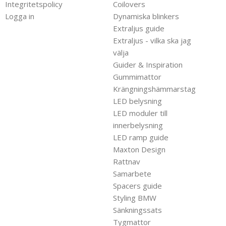
Integritetspolicy
Coilovers
Logga in
Dynamiska blinkers
Extraljus guide
Extraljus - vilka ska jag
välja
Guider & Inspiration
Gummimattor
Krängningshämmarstag
LED belysning
LED moduler till
innerbelysning
LED ramp guide
Maxton Design
Rattnav
Samarbete
Spacers guide
Styling BMW
Sänkningssats
Tygmattor